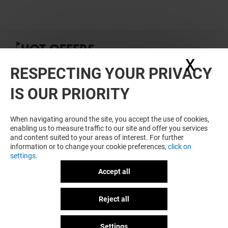
HOT OFFERS
X
Hide
RESPECTING YOUR PRIVACY
IS OUR PRIORITY
When navigating around the site, you accept the use of cookies,
enabling us to measure traffic to our site and offer you services
and content suited to your areas of interest. For further
FREE
information or to change your cookie preferences,
click on
settings
.
-500 EUROS SUR LE NOUVEAU
SAMSUNG FOLD8
Accept all
Valable du 29/07/26 au 11/08/26
Reject all
GOT A QUESTION?
Settings